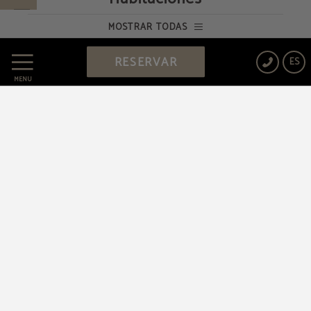
Protección de datos
MOSTRAR TODAS
Política de cookies
RESERVAR
ES
MENÚ
Aviso legal
Powered by Keytel
Compra segura