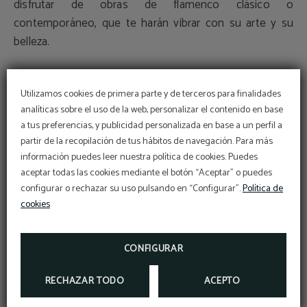
disfrutar de obras de flamenco clásico o
contemporáneo, que te harán vibrar con su arte y su
belleza.
Festivales
Utilizamos cookies de primera parte y de terceros para finalidades
analíticas sobre el uso de la web, personalizar el contenido en base
Otra forma de ver flamenco en Madrid es asistir a alguno
a tus preferencias, y publicidad personalizada en base a un perfil a
de los festivales que se organizan a lo largo del año. Los
partir de la recopilación de tus hábitos de navegación. Para más
festivales son eventos que reúnen a varios artistas y
Código Vip
información puedes leer nuestra política de cookies. Puedes
BENEFÍCIATE DE UN DESCUENTO EXCLUSIVO
espectáculos de flamenco, y que suelen tener una
aceptar todas las cookies mediante el botón “Aceptar” o puedes
DEL 10% USANDO NUESTRO CÓDIGO
PROMOCIONAL VIP2025
temática o un hilo conductor. Los festivales son una
configurar o rechazar su uso pulsando en “Configurar”.
Política de
cookies
buena oportunidad para conocer las últimas tendencias
MÁS INFORMACIÓN
y novedades del flamenco y para ver a artistas
RESERVAR
emergentes o invitados especiales. Algunos de los
CONFIGURAR
festivales más importantes de flamenco en Madrid son
el
Festival Suma Flamenca
, el
Festival Flamenco Madrid
o
RECHAZAR TODO
ACEPTO
el
Flamenco Real
.