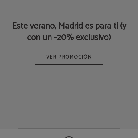
a
Este verano, Madrid es para ti (y
P
con un -20% exclusivo)
Q