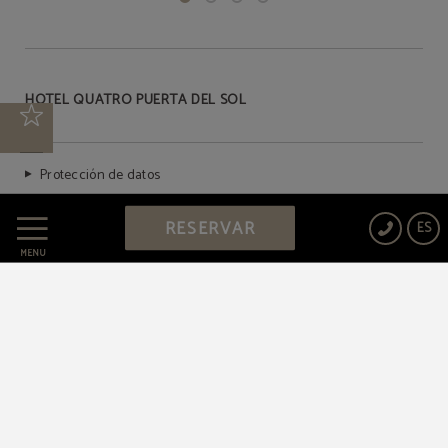
HOTEL QUATRO PUERTA DEL SOL
Protección de datos
RESERVAR
ES
Política de cookies
MENÚ
Aviso legal
Powered by Keytel
Compra segura