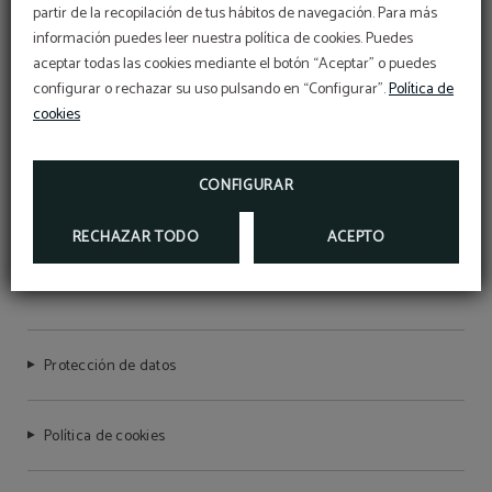
partir de la recopilación de tus hábitos de navegación. Para más
Código Vip
información puedes leer nuestra política de cookies. Puedes
BENEFÍCIATE DE UN DESCUENTO EXCLUSIVO
aceptar todas las cookies mediante el botón “Aceptar” o puedes
DEL 10% USANDO NUESTRO CÓDIGO
PROMOCIONAL VIP2025
configurar o rechazar su uso pulsando en “Configurar”.
Política de
cookies
MÁS INFORMACIÓN
RESERVAR
CONFIGURAR
RECHAZAR TODO
ACEPTO
HOTEL QUATRO PUERTA DEL SOL
Protección de datos
Política de cookies