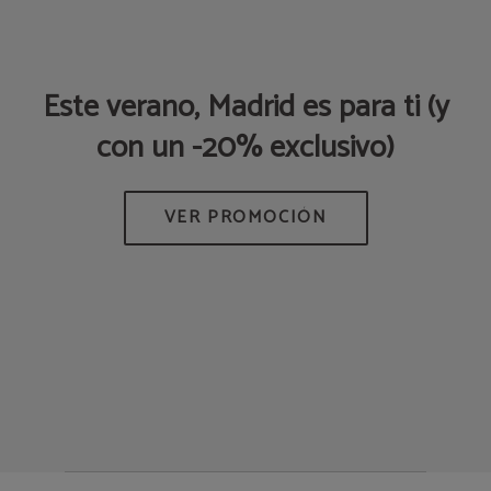
a
Este verano, Madrid es para ti (y
P
con un -20% exclusivo)
Q