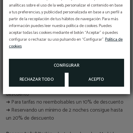
analíticas sobre el uso de la web, personalizar el contenido en base
a tus preferencias, y publicidad personalizada en base a un perfil a
partir de la recopilación de tus hábitos de navegación. Para más
Promociones especiales en nuestro hotel accesible en
Código Vip
información puedes leer nuestra política de cookies. Puedes
Madrid
BENEFÍCIATE DE UN DESCUENTO EXCLUSIVO
aceptar todas las cookies mediante el botón “Aceptar” o puedes
DEL 10% USANDO NUESTRO CÓDIGO
PROMOCIONAL VIP2025
configurar o rechazar su uso pulsando en “Configurar”.
Política de
Aprovecha las
promociones especiales
y los códigos de
cookies
descuento que encontrarás en la página web para
MÁS INFORMACIÓN
disfrutar de nuestro
hotel accesible en Madrid
centro al
RESERVAR
CONFIGURAR
mejor precio:
RECHAZAR TODO
ACEPTO
➜ Reserva a través de la web oficial y obtén un 10% de
descuento
➜ Para tarifas no reembolsables un 10% de descuento
➜ Reservando un mínimo de 2 noches consigue hasta
un 20% de descuento