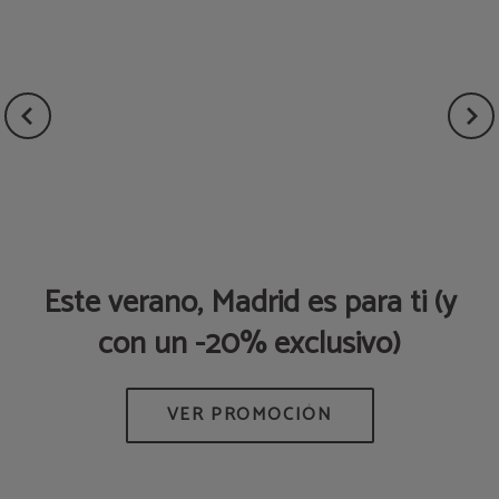
a
Este verano, Madrid es para ti (y
P
con un -20% exclusivo)
Q