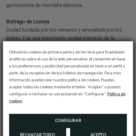
gastronomía de montaña deliciosa.
Buitrago de Lozoya
Ciudad fundada por los romanos y amurallada por los
árabes. Fue una importante ciudad-mercado de la
Comunidad de Madrid. Actualmente, la zona también es
Utilizamos cookies de primera parte y de terceros para finalidades
conocida por el Museo Picasso, con una colección
analíticas sobre el uso de la web, personalizar el contenido en base
cedida por Eugenio Arias Herranz, gran amigo del artista
a tus preferencias, y publicidad personalizada en base a un perfil a
malagueño.
partir de la recopilación de tus hábitos de navegación. Para más
Código Vip
información puedes leer nuestra política de cookies. Puedes
BENEFÍCIATE DE UN DESCUENTO EXCLUSIVO
Chinchón
aceptar todas las cookies mediante el botón “Aceptar” o puedes
DEL 10% USANDO NUESTRO CÓDIGO
PROMOCIONAL VIP2025
configurar o rechazar su uso pulsando en “Configurar”.
Política de
Es uno de los pueblos más pintorescos de Madrid. A
cookies
unos 45 minutos de la ciudad, el viaje es muy
MÁS INFORMACIÓN
recomendable para recrearse en su Plaza Mayor. Otros
RESERVAR
atractivos son la Iglesia de Nuestra Señora de la
CONFIGURAR
Asunción, la Torre del Reloj, el Teatro Lope de Vega o el
RECHAZAR TODO
ACEPTO