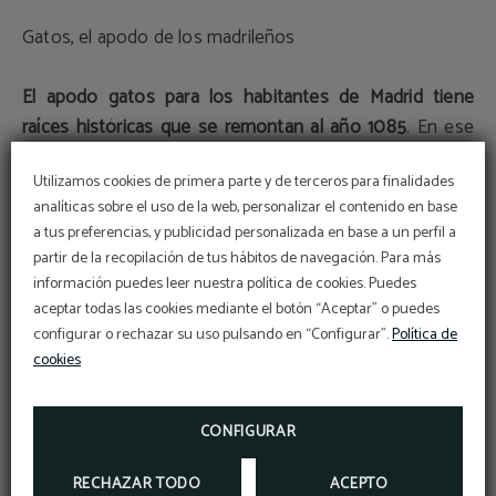
Gatos, el apodo de los madrileños
El apodo gatos para los habitantes de Madrid tiene
raíces históricas que se remontan al año 1085
. En ese
momento, Madrid estaba bajo dominio musulmán.
Utilizamos cookies de primera parte y de terceros para finalidades
Cuando las tropas del rey Alfonso VI se preparaban para
analíticas sobre el uso de la web, personalizar el contenido en base
reconquistar la ciudad, un
soldado español decidió
a tus preferencias, y publicidad personalizada en base a un perfil a
trepar por la muralla de la ciudad
. Al llegar a la cima,
partir de la recopilación de tus hábitos de navegación. Para más
reemplazó la bandera musulmana por una cristiana.
Esta
Código Vip
información puedes leer nuestra política de cookies. Puedes
BENEFÍCIATE DE UN DESCUENTO EXCLUSIVO
valentía le valió el apodo de gato, que con el tiempo se
aceptar todas las cookies mediante el botón “Aceptar” o puedes
DEL 10% USANDO NUESTRO CÓDIGO
PROMOCIONAL VIP2025
extendió para referirse a todos los madrileños.
Esta
configurar o rechazar su uso pulsando en “Configurar”.
Política de
cookies
anécdota captura el espíritu audaz y orgulloso de los
MÁS INFORMACIÓN
habitantes de Madrid.
RESERVAR
CONFIGURAR
¿Dónde alojarse?
RECHAZAR TODO
ACEPTO