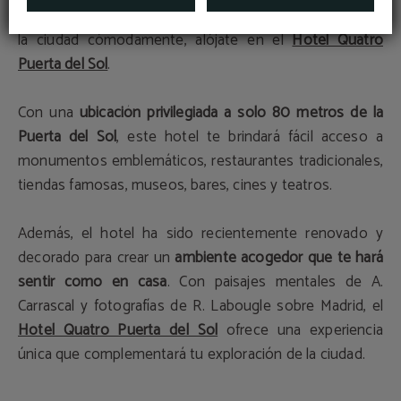
Si estás planeando una visita a Madrid y deseas explorar
la ciudad cómodamente, alójate en el
Hotel Quatro
Puerta del Sol
.
Con una
ubicación privilegiada a solo 80 metros de la
Puerta del Sol
, este hotel te brindará fácil acceso a
monumentos emblemáticos, restaurantes tradicionales,
tiendas famosas, museos, bares, cines y teatros.
Además, el hotel ha sido recientemente renovado y
decorado para crear un
ambiente acogedor que te hará
sentir como en casa
. Con paisajes mentales de A.
Carrascal y fotografías de R. Labougle sobre Madrid, el
Hotel Quatro Puerta del Sol
ofrece una experiencia
única que complementará tu exploración de la ciudad.