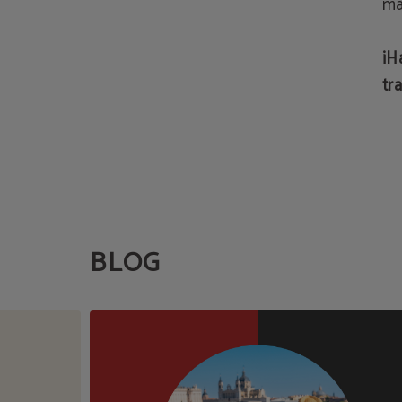
má
¡H
tr
BLOG