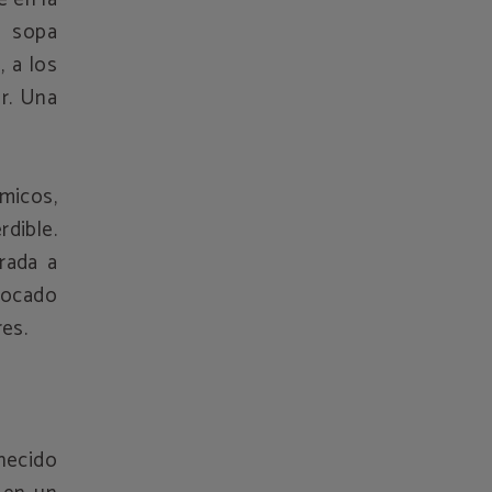
l sopa
, a los
r. Una
ómicos,
dible.
rada a
bocado
res.
necido