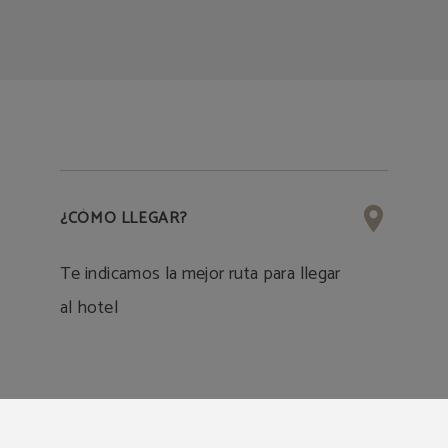
¿CÓMO LLEGAR?
Te indicamos la mejor ruta para llegar
al hotel