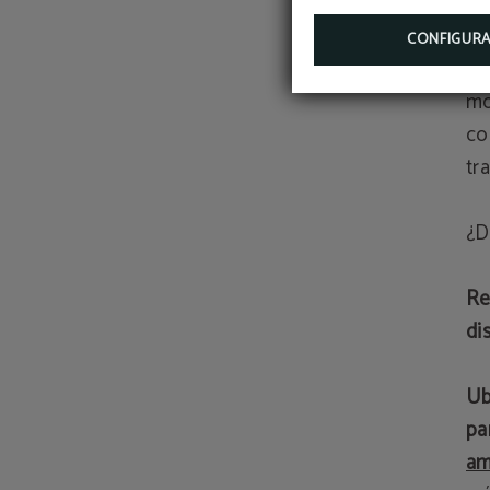
ve
pl
CONFIGUR
ma
mo
co
tr
¿D
Re
di
Ub
pa
am