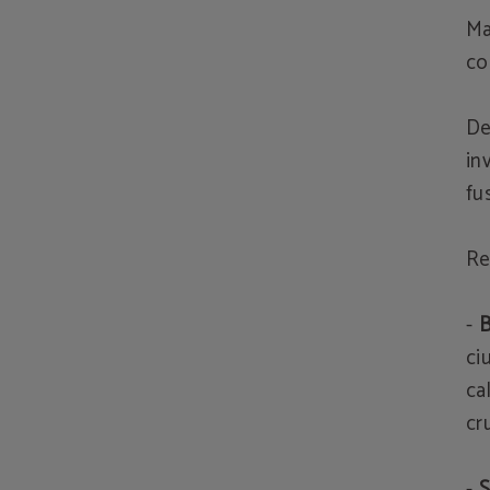
Ma
co
De
in
fu
Re
-
B
ci
ca
cr
-
S