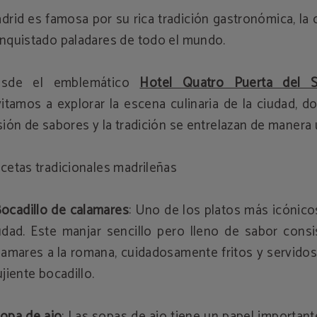
drid es famosa por su rica tradición gastronómica, la 
nquistado paladares de todo el mundo.
sde el emblemático
Hotel Quatro Puerta del S
vitamos a explorar la escena culinaria de la ciudad, d
sión de sabores y la tradición se entrelazan de manera 
cetas tradicionales madrileñas
ocadillo de calamares
: Uno de los platos más icónico
udad. Este manjar sencillo pero lleno de sabor consi
lamares a la romana, cuidadosamente fritos y servido
ujiente bocadillo.
opa de ajo
: Las sopas de ajo tiene un papel important