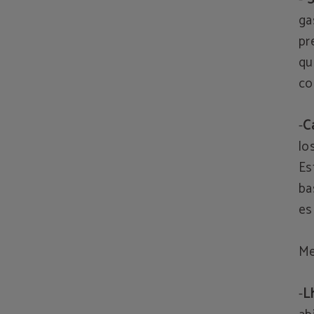
ga
pr
qu
co
-
C
lo
Es
ba
es
Me
-
L