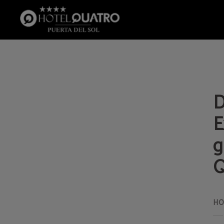
Delicias Culinarias En Madrid: Explora La Experiencia Gastronómica Desde El H
D
E
g
Q