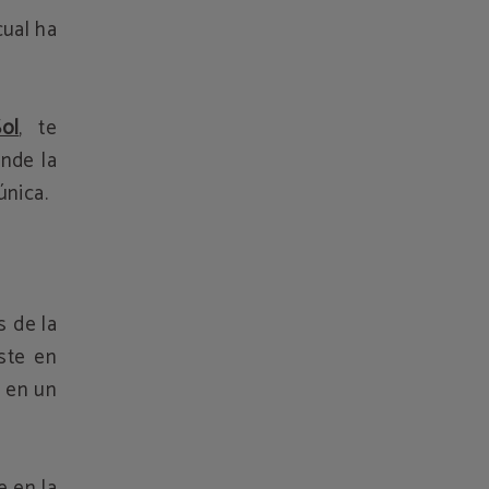
cual ha
ol
, te
onde la
única.
s de la
ste en
s en un
e en la