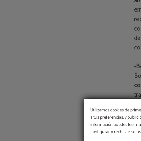
ab
em
re
co
de
co
-
B
Bo
co
tr
se
Utilizamos cookies de primer
ex
a tus preferencias, y public
información puedes leer nue
-
C
configurar o rechazar su u