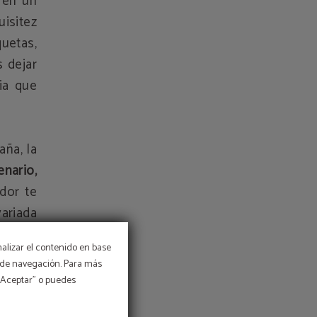
 en un
isitez
uetas,
 dejar
ia que
aña, la
enario,
edor te
ariada
éntica
nalizar el contenido en base
os de navegación. Para más
 “Aceptar” o puedes
0%
5
 es un