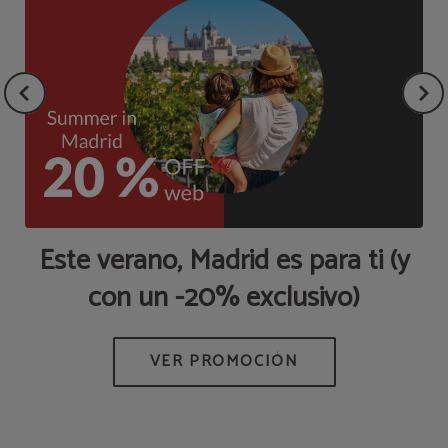
a
Este verano, Madrid es para ti (y
P
con un -20% exclusivo)
Q