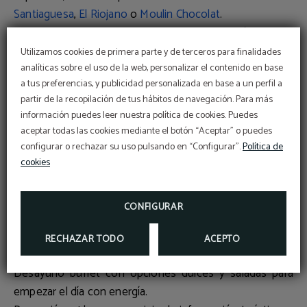
Santiaguesa
,
El Riojano
o
Moulin Chocolat
.
Hotel Quatro Puerta del Sol: Tu mejor opción para la
Semana Santa en Madrid
Utilizamos cookies de primera parte y de terceros para finalidades
Si quieres disfrutar de la Semana Santa en Madrid sin
analíticas sobre el uso de la web, personalizar el contenido en base
a tus preferencias, y publicidad personalizada en base a un perfil a
perderte ni un solo detalle, alojarte en un
hotel en el
partir de la recopilación de tus hábitos de navegación. Para más
centro de Madrid
es la mejor decisión. Nuestro
Hotel
Código Vip
información puedes leer nuestra política de cookies. Puedes
Quatro Puerta del Sol
se encuentra en una ubicación
BENEFÍCIATE DE UN DESCUENTO EXCLUSIVO
aceptar todas las cookies mediante el botón “Aceptar” o puedes
DEL 10% USANDO NUESTRO CÓDIGO
PROMOCIONAL VIP2025
privilegiada, a pocos pasos de
Gran Vía, la Puerta del Sol
configurar o rechazar su uso pulsando en “Configurar”.
Política de
y la Plaza Mayor
, lo que te permitirá acceder fácilmente a
cookies
las principales procesiones y eventos.
MÁS INFORMACIÓN
Ventajas de hospedarte en Hotel Quatro Puerta del Sol
RESERVAR
CONFIGURAR
Ubicación excepcional:
En pleno centro histórico y
cultural de Madrid.
RECHAZAR TODO
ACEPTO
Habitaciones
confortables y modernas.
Desayuno buffet
con opciones dulces y saladas para
empezar el día con energía.