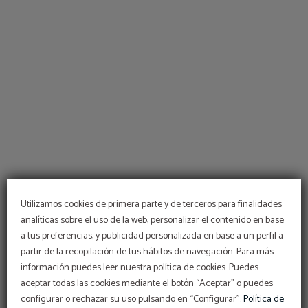
Utilizamos cookies de primera parte y de terceros para finalidades
analíticas sobre el uso de la web, personalizar el contenido en base
a tus preferencias, y publicidad personalizada en base a un perfil a
partir de la recopilación de tus hábitos de navegación. Para más
Código Vip
información puedes leer nuestra política de cookies. Puedes
BENEFÍCIATE DE UN DESCUENTO EXCLUSIVO
aceptar todas las cookies mediante el botón “Aceptar” o puedes
DEL 10% USANDO NUESTRO CÓDIGO
PROMOCIONAL VIP2025
configurar o rechazar su uso pulsando en “Configurar”.
Política de