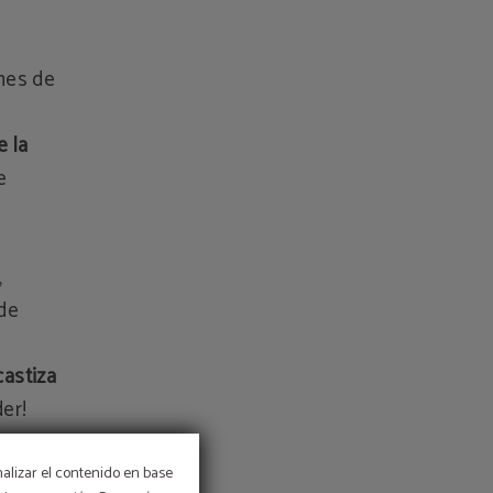
 mes de
e la
e
,
 de
castiza
der!
nalizar el contenido en base