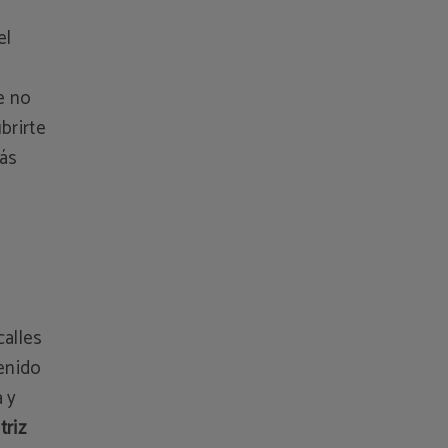
el
e no
brirte
tás
alles
enido
a y
triz