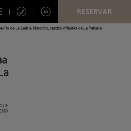
RESERVAR
ES
arrio de La Latina historico, castizo y fiestas de La Paloma
na
La
 QUE
LEÑO