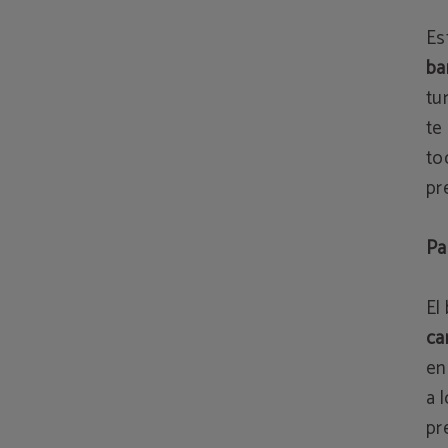
Es
ba
tu
te
to
pr
Pa
El
ca
en
a 
pr