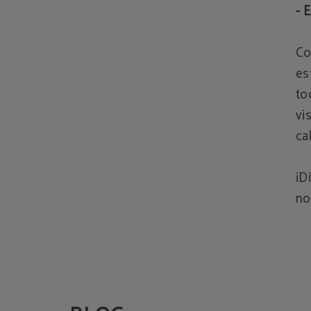
- 
Co
es
to
vi
ca
¡D
no