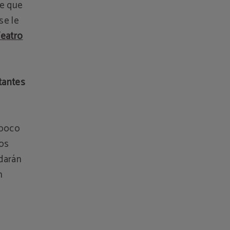
de que
se le
eatro
tantes
 poco
dos
 darán
n