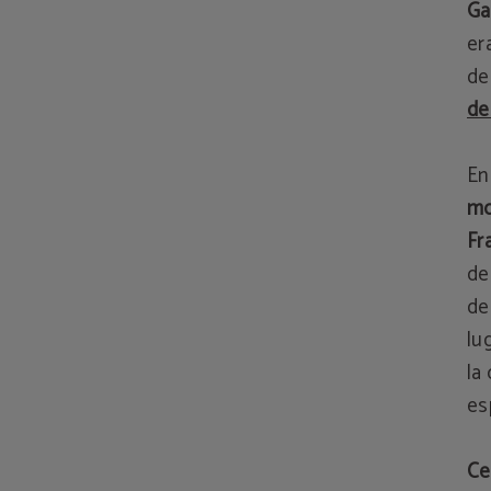
Ga
er
de
de
En
m
Fr
de
de
lu
la
es
Ce