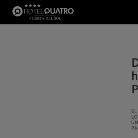
Descubre El Barrio De La Latina Historico, Castizo Y Fiestas De La Paloma del H
D
h
P
EL
LO
ÚN
PA