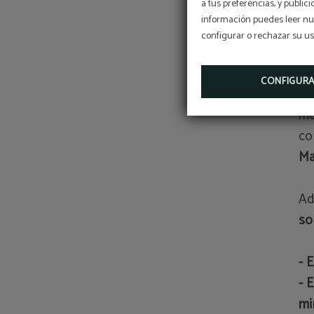
a tus preferencias, y public
información puedes leer nue
Co
configurar o rechazar su u
Pu
e
CONFIGUR
pu
mo
co
Ma
Ad
so
- 
- 
mi