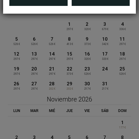
Octubre 2026
LUN
MAR
MIÉ
JUE
VIE
SÁB
DOM
1
2
3
4
297 €
320 €
679 €
336 €
5
6
7
8
9
10
11
526 €
526 €
526 €
413 €
373 €
342 €
297 €
12
13
14
15
16
17
18
297 €
297 €
297 €
297 €
320 €
320 €
297 €
19
20
21
22
23
24
25
297 €
297 €
297 €
373 €
526 €
526 €
HOTEL QUATRO PUERTA DEL SOL
26
27
28
29
30
31
297 €
297 €
202 €
202 €
217 €
217 €
Noviembre 2026
Protección de datos
LUN
MAR
MIÉ
JUE
VIE
SÁB
DOM
1
Política de cookies
177 €
2
3
4
5
6
7
8