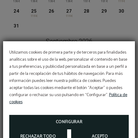
136 €
136 €
136 €
136 €
151 €
151 €
119 €
24
25
26
27
28
29
30
119 €
119 €
31
Septiembre 2026
Utilizamos cookies de primera parte y de terceros para finalidades
LUN
MAR
MIÉ
JUE
VIE
SÁB
DOM
analíticas sobre el uso de la web, personalizar el contenido en base
1
2
3
4
5
6
a tus preferencias, y publicidad personalizada en base a un perfil a
253 €
245 €
325 €
458 €
179 €
partir de la recopilación de tus hábitos de navegación. Para más
Código Vip
7
8
9
10
11
12
13
CONTACTO
información puedes leer nuestra política de cookies. Puedes
266 €
281 €
290 €
320 €
416 €
465 €
416 €
BENEFÍCIATE DE UN DESCUENTO EXCLUSIVO
aceptar todas las cookies mediante el botón “Aceptar” o puedes
DEL 10% USANDO NUESTRO CÓDIGO
PROMOCIONAL VIP2025
14
15
16
17
18
19
20
configurar o rechazar su uso pulsando en “Configurar”.
Política de
266 €
266 €
297 €
312 €
335 €
373 €
281 €
¿CÓMO LLEGAR?
cookies
21
22
23
24
25
26
27
MÁS INFORMACIÓN
266 €
266 €
297 €
297 €
342 €
679 €
281 €
RESERVAR
CONFIGURAR
NUESTROS HOTELES
28
29
30
266 €
266 €
266 €
RECHAZAR TODO
ACEPTO