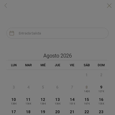
Reserva en nuestra web


RESERVA TU HABITACIÓN
HOTEL QUATRO PUERTA DEL SOL

Entrada
·
Salida
APROVECHA LAS VENTAJAS
Agosto 2026
Reservando en nuestra web
LUN
MAR
MIÉ
JUE
VIE
SÁB
DOM
1
2
Contacta directamente
Mejor precio garantizado
con nosotros
3
4
5
6
7
8
9
142 €
127 €
10
11
12
13
14
15
16
138 €
136 €
136 €
136 €
151 €
167 €
135 €
Sin costes de gestión
17
18
19
20
21
22
23