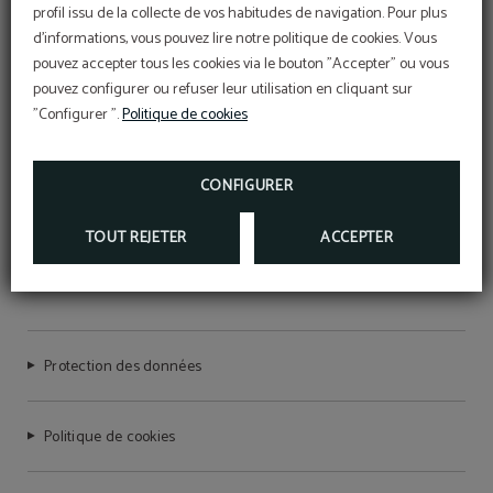
profil issu de la collecte de vos habitudes de navigation. Pour plus
Code promo
d'informations, vous pouvez lire notre politique de cookies. Vous
BÉNÉFICIEZ D’UNE RÉDUCTION EXCLUSIVE DE
pouvez accepter tous les cookies via le bouton "Accepter" ou vous
10% EN UTILISANT NOTRE CODE PROMO
VIP2025
pouvez configurer ou refuser leur utilisation en cliquant sur
"Configurer ".
Politique de cookies
PLUS D'INFORMATIONS
RÉSERVER
CONFIGURER
TOUT REJETER
ACCEPTER
HOTEL QUATRO PUERTA DEL SOL
Protection des données
Politique de cookies